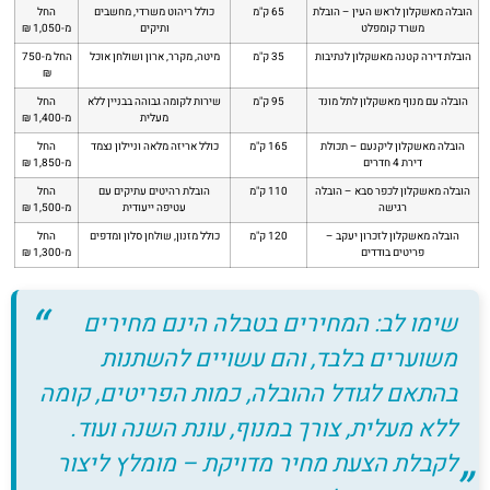
הובלה מאשקלון לראש העין – הובלת
65 ק"מ
כולל ריהוט משרדי, מחשבים
החל
משרד קומפלט
ותיקים
מ-1,050 ₪
הובלת דירה קטנה מאשקלון לנתיבות
35 ק"מ
מיטה, מקרר, ארון ושולחן אוכל
החל מ-750
₪
הובלה עם מנוף מאשקלון לתל מונד
95 ק"מ
שירות לקומה גבוהה בבניין ללא
החל
מעלית
מ-1,400 ₪
הובלה מאשקלון ליקנעם – תכולת
165 ק"מ
כולל אריזה מלאה וניילון נצמד
החל
דירת 4 חדרים
מ-1,850 ₪
הובלה מאשקלון לכפר סבא – הובלה
110 ק"מ
הובלת רהיטים עתיקים עם
החל
רגישה
עטיפה ייעודית
מ-1,500 ₪
הובלה מאשקלון לזכרון יעקב –
120 ק"מ
כולל מזנון, שולחן סלון ומדפים
החל
פריטים בודדים
מ-1,300 ₪
שימו לב: המחירים בטבלה הינם מחירים
משוערים בלבד, והם עשויים להשתנות
בהתאם לגודל ההובלה, כמות הפריטים, קומה
ללא מעלית, צורך במנוף, עונת השנה ועוד.
לקבלת הצעת מחיר מדויקת – מומלץ ליצור