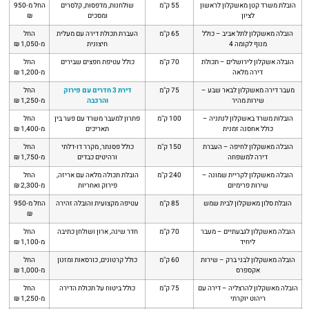
הובלת משרד קטן מאשקלון לראשון
55 ק"מ
שולחנות, מדפסות, קלסרים
החל מ-950
לציון
ומסכים
₪
הובלה מאשקלון לתל אביב – כולל
65 ק"מ
העברת תכולת דירה עם מעלית
החל
מנוף לקומה 4
חיצונית
מ-1,050 ₪
הובלה אשקלון לירושלים – תכולת
70 ק"מ
כולל עטיפת חפצים שבירים
החל
דירה מלאה
מ-1,200 ₪
מעבר דירה מאשקלון לבאר שבע –
75 ק"מ
דירת 3 חדרים עם פירוק
החל
שירות מהיר
והרכבה
מ-1,250 ₪
הובלות משרד באשקלון לנתניה –
100 ק"מ
פתרון למעבר משרד עם פער בין
החל
כולל אחסנה זמנית
תאריכים
מ-1,400 ₪
הובלה מאשקלון לחיפה – העברת
150 ק"מ
כולל פסנתר, מקרר דו-דלתי
החל
דירה למשפחה
ורהיטים כבדים
מ-1,750 ₪
הובלה מאשקלון לקריית שמונה –
240 ק"מ
הובלת תכולה מלאה עם אריזה,
החל
שירות פרימיום
פירוק ואחריות
מ-2,300 ₪
הובלת סלון מאשקלון לבית שמש
85 ק"מ
עטיפה מקצועית והובלה זהירה
החל מ-950
₪
הובלה מאשקלון לגבעתיים – מעבר
70 ק"מ
חדר שינה, ארון ושולחן כתיבה
החל
ליחיד
מ-1,100 ₪
הובלה מאשקלון לבני ברק – שירות
60 ק"מ
כולל קרטונים, כורסאות ומזנון
החל
אקספרס
מ-1,000 ₪
הובלה מאשקלון להרצליה – דירה עם
75 ק"מ
כולל ביטוח על תכולת הדירה
החל
ריהוט יוקרתי
מ-1,250 ₪