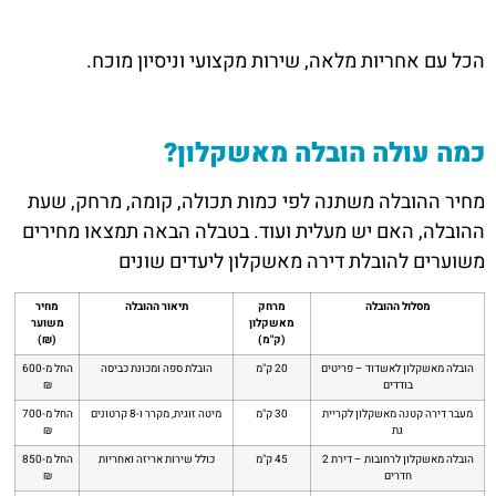
הכל עם אחריות מלאה, שירות מקצועי וניסיון מוכח.
כמה עולה הובלה מאשקלון?
מחיר ההובלה משתנה לפי כמות תכולה, קומה, מרחק, שעת
ההובלה, האם יש מעלית ועוד. בטבלה הבאה תמצאו מחירים
משוערים להובלת דירה מאשקלון ליעדים שונים
מסלול ההובלה
מרחק
תיאור ההובלה
מחיר
מאשקלון
משוער
(ק"מ)
(₪)
הובלה מאשקלון לאשדוד – פריטים
20 ק"מ
הובלת ספה ומכונת כביסה
החל מ-600
בודדים
₪
מעבר דירה קטנה מאשקלון לקריית
30 ק"מ
מיטה זוגית, מקרר ו-8 קרטונים
החל מ-700
גת
₪
הובלה מאשקלון לרחובות – דירת 2
45 ק"מ
כולל שירות אריזה ואחריות
החל מ-850
חדרים
₪