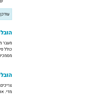
שת
עודכן ל
הובלת
מעבר מש
כולל פי
מסמכים 
הובלו
צריכים 
מדי. אנ