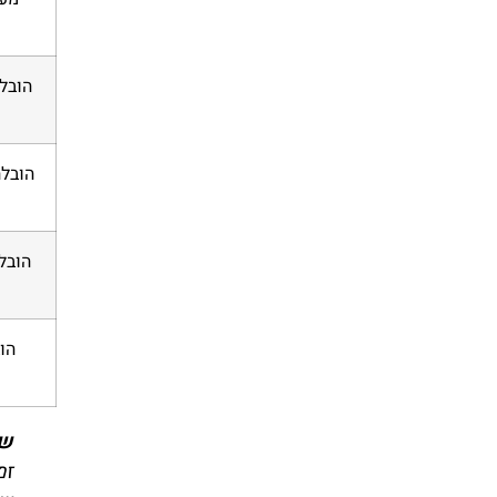
הובל
הו
שי
זמ