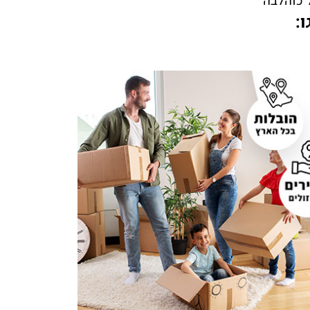
 כוהלבה
: