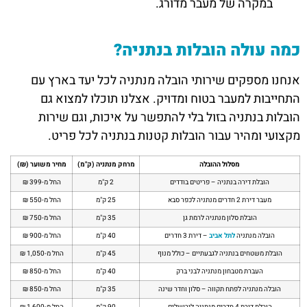
במקרה של מעבר מדורג.
כמה עולה הובלות בנתניה?
אנחנו מספקים שירותי הובלה מנתניה לכל יעד בארץ עם
התחייבות למעבר בטוח ומדויק. אצלנו תוכלו למצוא גם
הובלות בנתניה בזול בלי להתפשר על איכות, וגם שירות
מקצועי ומהיר עבור הובלות קטנות בנתניה לכל פריט.
מסלול ההובלה
מרחק מנתניה (ק"מ)
מחיר משוער (₪)
הובלת דירה בנתניה – פריטים בודדים
2 ק"מ
החל מ-399 ₪
מעבר דירת 2 חדרים מנתניה לכפר סבא
25 ק"מ
החל מ-550 ₪
הובלת סלון מנתניה לרמת גן
35 ק"מ
החל מ-750 ₪
הובלה מנתניה
לתל אביב
– דירת 3 חדרים
40 ק"מ
החל מ-900 ₪
הובלת משטחים בנתניה לגבעתיים – כולל מנוף
45 ק"מ
החל מ-1,050 ₪
העברת מטבחון מנתניה לבני ברק
40 ק"מ
החל מ-850 ₪
הובלה מנתניה לפתח תקווה – סלון וחדר שינה
35 ק"מ
החל מ-850 ₪
הובלת דירת 4 חדרים מנתניה לירושלים
90 ק"מ
החל מ-1,600 ₪