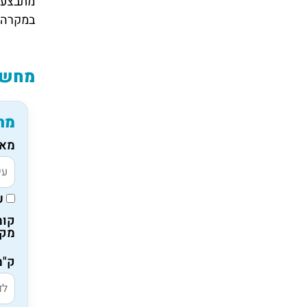
מתבצעות
במקרה ה
מחשבו
מח
מאי
ע
קומ
מקו
ק"מ