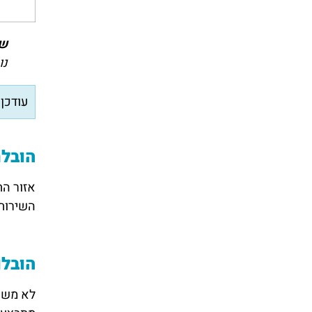
שי
נו
עודכן ל
הובל
אזור הת
השירות 
הובלו
לא משנה