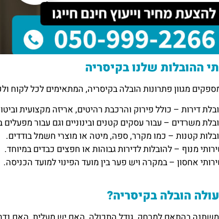
י ההובלות שלנו בקיסריה
ספקים מגוון פתרונות הובלה בקיסריה, המתאימים לכל לקוח ולכל
בלת דירות – כולל פירוק והרכבת רהיטים, אריזה מקצועית וביטו
בלת משרדים – עבור עסקים קטנים ובינוניים וגם עבור מפעלים 
בלות קטנות – כמו מקרר, ספה, מיטה או מוצרי חשמל בודדים.
רותי מנוף – להובלות לדירות גבוהות או חפצים כבדים במיוחד.
רותי אחסון – במקרה ויש פער בין מועד הפינוי למועד הכניסה.
ולה הובלה בקיסריה?
שתנה בהתאם למרחק, גודל התכולה, האם יש מעלית, האם נדרש