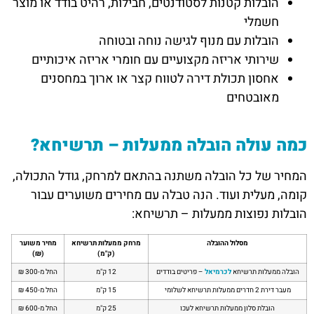
הובלות קטנות לסטודנטים, חבילות, רהיט בודד או מוצר
חשמלי
הובלות עם מנוף לגישה נוחה ובטוחה
שירותי אריזה מקצועיים עם חומרי אריזה איכותיים
אחסון תכולת דירה לטווח קצר או ארוך במחסנים
מאובטחים
כמה עולה הובלה ממעלות – תרשיחא?
המחיר של כל הובלה משתנה בהתאם למרחק, גודל התכולה,
קומה, מעלית ועוד. הנה טבלה עם מחירים משוערים עבור
הובלות נפוצות ממעלות – תרשיחא:
מסלול ההובלה
מרחק ממעלות תרשיחא
מחיר משוער
(ק"מ)
(₪)
הובלה ממעלות תרשיחא
לכרמיאל
– פריטים בודדים
12 ק"מ
החל מ-300 ₪
מעבר דירת 2 חדרים ממעלות תרשיחא לשלומי
15 ק"מ
החל מ-450 ₪
הובלת סלון ממעלות תרשיחא לעכו
25 ק"מ
החל מ-600 ₪