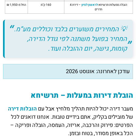
הובלה ממעלות תרשיחא
לראשון לציון
– דירת 4
160 ק"מ
החל מ-1,950 ₪
חדרים
💡
המחירים משוערים בלבד וכוללים מע”מ.
המחיר בפועל משתנה לפי גודל הדירה,
קומות, גישה, יום ההובלה ועוד.
עודכן לאחרונה: אוגוסט 2026
הובלת דירות במעלות – תרשיחא
מעבר דירה יכול להיות תהליך מלחיץ אבל עם
הובלות דירה
של מובילים בקליק, אתם בידיים טובות. אנחנו דואגים לכל
הפרטים: פירוק והרכבה, אריזה, העמסה, הובלה ופריקה –
הכל באופן מסודר, בטוח ובזמן.