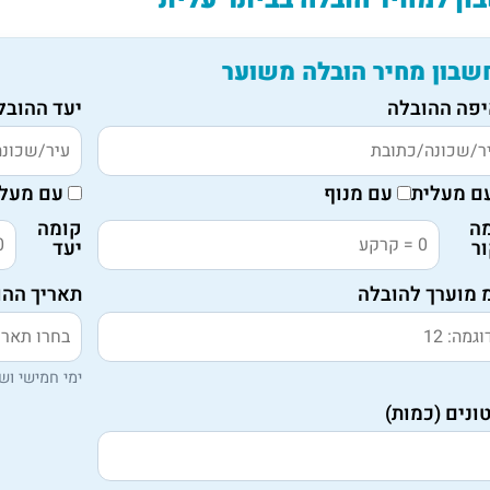
שבון מחיר הובלה משוער
פה ההובלה
יעד ההובל
ם מעלית
עם מנוף
עם מעלי
ה
קומה
ר
יעד
 מוערך להובלה
תאריך ההו
ימי חמישי ושי
ונים (כמות)