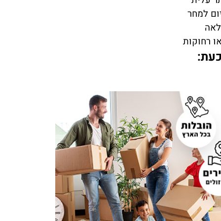
תר עלית
ום למחר
לאה
ו רחוקות
כעת: