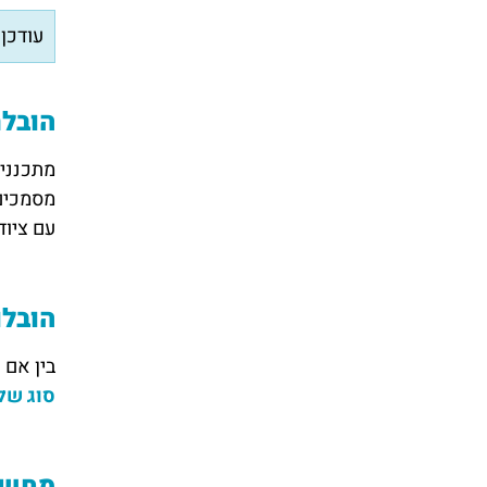
עודכן ל
הובלת
מתכנני
מסמכים 
עם ציוד
הובלו
בין אם 
סוג של
מחשבו