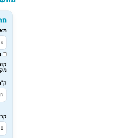
מח
מאי
ע
קומ
מקו
ק"מ
קרט