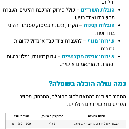
ווילות.
הובלת משרדים
– כולל פירוק והרכבת רהיטים, העברת
מחשבים וציוד רגיש.
הובלות קטנות
– מקרר, מכונת כביסה, פסנתר, רהיט
בודד ועוד.
שירותי מנוף
– להעברת ציוד כבד או גדול לקומות
גבוהות.
שירותי אריזה מקצועיים
– עם קרטונים, ניילון בועות
ופתרונות מותאמים אישית.
כמה עולה הובלה בשפלה?
המחיר משתנה בהתאם לסוג ההובלה, המרחק, מספר
הפריטים והשירותים הנלווים.
מסלול ההובלה
מרחק בק"מ (בערך)
מחיר משוער
הובלת דירת 3 חדרים מרחובות לנס ציונה
8 ק"מ
800 – 1,500 ₪