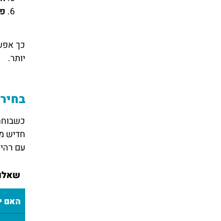
פר
כך אפשר
יותר.
בחירה
כשבוחר
חדיש מא
עם רהיט
שאלות
האם י