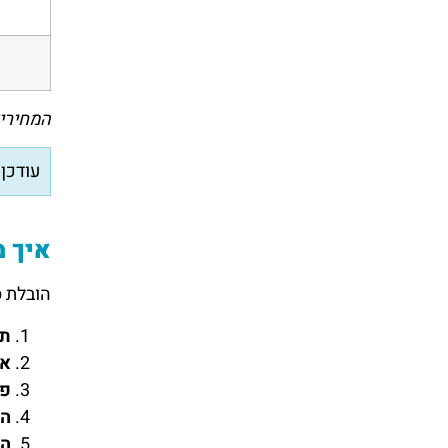
המחירים
עודכן ל
איך מ
הובלת ס
תי
אר
פי
הע
הו