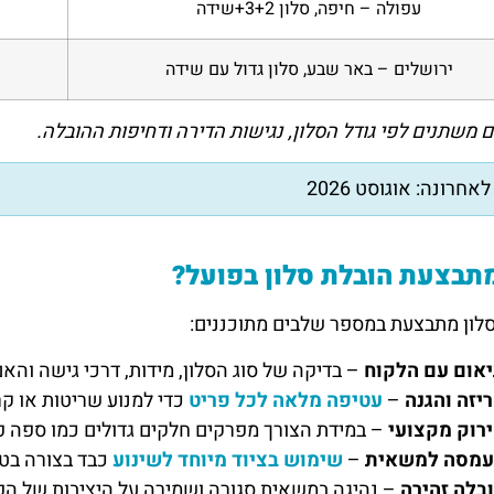
עפולה – חיפה, סלון 3+2+שידה
ירושלים – באר שבע, סלון גדול עם שידה
 משתנים לפי גודל הסלון, נגישות הדירה ודחיפות ההובלה.
אחרונה: אוגוסט 2026
תבצעת הובלת סלון בפועל?
לון מתבצעת במספר שלבים מתוכננים:
אום עם הלקוח
– בדיקה של סוג הסלון, מידות, דרכי גישה והאם
יזה והגנה
–
עטיפה מלאה לכל פריט
כדי למנוע שריטות או קר
רוק מקצועי
– במידת הצורך מפרקים חלקים גדולים כמו ספה פי
מסה למשאית
–
שימוש בציוד מיוחד לשינוע
כבד בצורה בט
בלה זהירה
– נהיגה במשאית סגורה ושמירה על היציבות של הפ