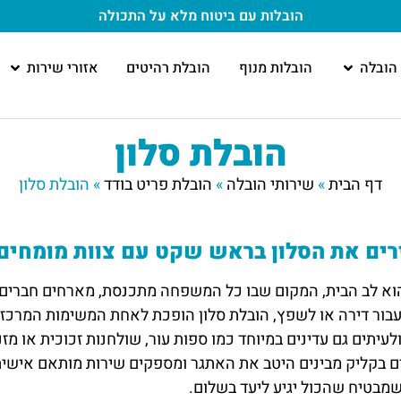
הובלות עם ביטוח מלא
על התכולה
הובלה
הובלות מנוף
הובלת רהיטים
אזורי שירות
הובלת סלון
דף הבית
»
שירותי הובלה
»
הובלת פריט בודד
»
הובלת סלון
ים את הסלון בראש שקט עם צוות מומחים
וא לב הבית, המקום שבו כל המשפחה מתכנסת, מארחים חברים וצו
בור דירה או לשפץ, הובלת סלון הופכת לאחת המשימות המרכזיות
ולעיתים גם עדינים במיוחד כמו ספות עור, שולחנות זכוכית או מז
ם בקליק מבינים היטב את האתגר ומספקים שירות מותאם אישית, 
מבטיח שהכול יגיע ליעד בשלום.