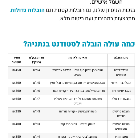
חשמל אישיים.
בזכות הניסיון שלנו, גם הובלות קטנות וגם
הובלות גדולות
מתבצעות במהירות ועם ביטוח מלא.
כמה עולה הובלה לסטודנט בנתניה?
סוג ההובלה
מאיפה לאיפה
מרחק בק"מ
מחיר
(בערך)
משוער
הובלת דירת
מרחוב בן גוריון חוף הים – מכללה אקדמית
4 ק"מ
450 ₪
שותפים
נתניה
הובלת ציוד אישי
משכונת אגמים – רחוב הקוממיות קרוב לרופין
5 ק"מ
300 ₪
מעבר יחידת דיור
מרחוב סמילנסקי במרכז העיר – קריית השרון
6 ק"מ
500 ₪
הובלת חדר מלא
משכונת נאות הרצל – רחוב האורנים ליד
7 ק"מ
650 ₪
וינגייט
הובלת פריטים
משדרות בנימין – קריית נורדאו
5 ק"מ
250 ₪
בודדים
הובלת רהיטים
משוק נתניה – רחוב הרב קוק
3 ק"מ
400 ₪
משותפים
מעבר מהיר
מרחוב ז’בוטינסקי – קניון השרון
4 ק"מ
350 ₪