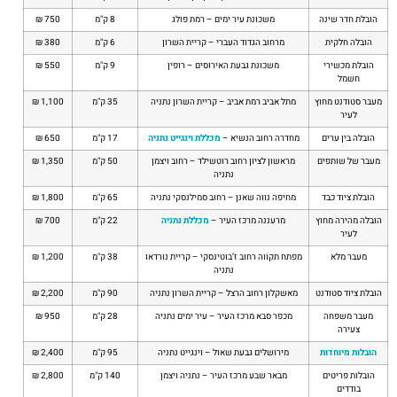
הובלת חדר שינה
משכונת עיר ימים – רמת פולג
8 ק"מ
750 ₪
הובלה חלקית
מרחוב הגדוד העברי – קריית השרון
6 ק"מ
380 ₪
הובלת מכשירי
משכונת גבעת האירוסים – רופין
9 ק"מ
550 ₪
חשמל
מעבר סטודנט מחוץ
מתל אביב רמת אביב – קריית השרון נתניה
35 ק"מ
1,100 ₪
לעיר
הובלה בין ערים
מחדרה רחוב הנשיא –
מכללת וינגייט נתניה
17 ק"מ
650 ₪
מעבר של שותפים
מראשון לציון רחוב רוטשילד – רחוב ויצמן
50 ק"מ
1,350 ₪
נתניה
הובלת ציוד כבד
מחיפה נווה שאנן – רחוב סמילנסקי נתניה
65 ק"מ
1,800 ₪
הובלה מהירה מחוץ
מרעננה מרכז העיר –
מכללת נתניה
22 ק"מ
700 ₪
לעיר
מעבר מלא
מפתח תקווה רחוב ז’בוטינסקי – קריית נורדאו
38 ק"מ
1,200 ₪
נתניה
הובלת ציוד סטודנט
מאשקלון רחוב הרצל – קריית השרון נתניה
90 ק"מ
2,200 ₪
מעבר משפחה
מכפר סבא מרכז העיר – עיר ימים נתניה
28 ק"מ
950 ₪
צעירה
הובלות מיוחדות
מירושלים גבעת שאול – וינגייט נתניה
95 ק"מ
2,400 ₪
הובלות פריטים
מבאר שבע מרכז העיר – נתניה ויצמן
140 ק"מ
2,800 ₪
בודדים