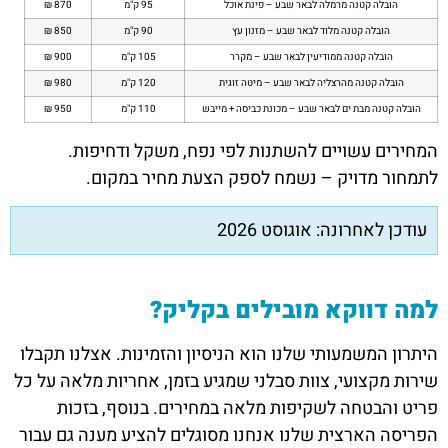
הובלה קטנה מרמלה לבאר שבע – פינת אוכל
95 ק"מ
870 ₪
הובלה קטנה מלוד לבאר שבע – מזנון עץ
90 ק"מ
850 ₪
הובלה קטנה ממודיעין לבאר שבע – מקרר
105 ק"מ
900 ₪
הובלה קטנה מהרצליה לבאר שבע – מיטה זוגית
120 ק"מ
980 ₪
הובלה קטנה מבת ים לבאר שבע – מכונת כביסה + מייבש
110 ק"מ
950 ₪
המחירים עשויים להשתנות לפי נפח, משקל ודחיפות.
לתמחור מדויק – נשמח לספק הצעת מחיר במקום.
עודכן לאחרונה: אוגוסט 2026
למה דווקא מובילים בקליק?
היתרון המשמעותי שלנו הוא הניסיון והזמינות. אצלנו תקבלו
שירות מקצועי, צוות סבלני שמגיע בזמן, אחריות מלאה על כל
פריט והבטחה לשקיפות מלאה במחירים. בנוסף, בזכות
הפריסה הארצית שלנו אנחנו מסוגלים להציע מענה גם עבור