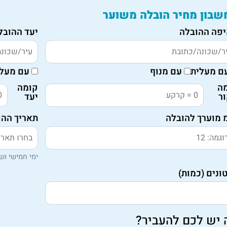
שבון מחיר הובלה משוער
פה ההובלה
יעד ההובל
ם מעלית
עם מנוף
עם מעלי
ה
קומה
ר
יעד
 מוערך להובלה
תאריך ההו
ימי חמישי ושי
ונים (כמות)
 יש לכם להעביר?