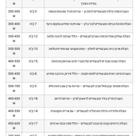
במידת הצורך
₪
העברת ספה גדולה מגבעתיים לרמת גן – שירות מהיר עם צוות מנוסה
3 ק"מ
200-300
₪
הובלת מכונת כביסה מגבעתיים לבני ברק – עם חיבור מחדש במקום היעד
7 ק"מ
300-400
₪
הובלת שולחן אוכל מרמת השרון לגבעתיים – כולל עטיפה להגנה מלאה
12 ק"מ
350-450
₪
הובלת ארון הזזה מגבעתיים לחולון – צוות מקצועי עם אחריות מלאה
10 ק"מ
350-500
₪
הובלה קטנה מבת ים לגבעתיים של מקרר חדש שהוזמן מהחנות
15 ק"מ
400-550
₪
העברת מיטה זוגית מגבעתיים לפתח תקווה – כולל פירוק והרכבה מחדש
8 ק"מ
300-450
₪
הובלת פסנתר קטן מתל אביב לגבעתיים – שירות עדין עם ביטוח מלא
5 ק"מ
500-700
₪
העברת פריט בודד מגבעתיים לראשון לציון – מהיום להיום
18 ק"מ
400-600
₪
הובלת טלוויזיה גדולה מהרצליה לגבעתיים – עם אריזה מקצועית
14 ק"מ
400-550
₪
הובלת רהיטים קטנה מרעננה לגבעתיים – כולל ספה וכמה ארגזים
17 ק"מ
450-600
₪
מעבר דירה סטודנטיאלית קטנה בתוך גבעתיים – שירות קליל וחסכוני
2 ק"מ
200-300