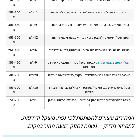
₪
הובלת מקרר ישן לפינוי מגבעתיים לאור יהודה – עם סבלות בטוחה
11 ק"מ
350-500
₪
הובלת ספרייה גבוהה מגבעתיים לקריית אונו – כולל עטיפה מיוחדת
9 ק"מ
300-450
₪
העברת סלון פינתי גדול מגבעתיים לנתניה – עם מנוף במידת הצורך
32 ק"מ
650-900
₪
הובלת ציוד משרדי מגבעתיים לתל אביב – שולחנות, כסאות ומדפסות
6 ק"מ
250-400
₪
הובלה קטנה מגבעת שמואל
לגבעתיים של ספה דו־מושבית – שירות
9 ק"מ
300-450
גמיש ונוח
₪
העברת מכשירי חשמל מגבעתיים ללוד – מקרר, מכונת כביסה וארגזים
20 ק"מ
500-700
₪
הובלת מיטת תינוק מגבעתיים לראש העין – כולל הרכבה מחדש בחדר
25 ק"מ
450-600
הילדים
₪
הובלת מספר פריטים בודדים בתוך גבעתיים – קרטונים, כסאות ושולחן
1 ק"מ
150-250
קטן
₪
המחירים עשויים להשתנות לפי נפח, משקל ודחיפות.
לתמחור מדויק – נשמח לספק הצעת מחיר במקום.