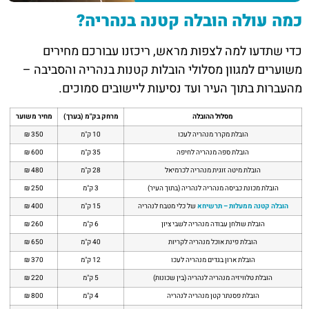
כמה עולה הובלה קטנה בנהריה?
כדי שתדעו למה לצפות מראש, ריכזנו עבורכם מחירים
משוערים למגוון מסלולי הובלות קטנות בנהריה והסביבה –
מהעברות בתוך העיר ועד נסיעות ליישובים סמוכים.
מסלול ההובלה
מרחק בק"מ (בערך)
מחיר משוער
הובלת מקרר מנהריה לעכו
10 ק"מ
350 ₪
הובלת ספה מנהריה לחיפה
35 ק"מ
600 ₪
הובלת מיטה זוגית מנהריה לכרמיאל
28 ק"מ
480 ₪
הובלת מכונת כביסה מנהריה לנהריה (בתוך העיר)
3 ק"מ
250 ₪
הובלה קטנה ממעלות – תרשיחא
של כלי מטבח לנהריה
15 ק"מ
400 ₪
הובלת שולחן עבודה מנהריה לשבי ציון
6 ק"מ
260 ₪
הובלת פינת אוכל מנהריה לקריות
40 ק"מ
650 ₪
הובלת ארון בגדים מנהריה לעכו
12 ק"מ
370 ₪
הובלת טלוויזיה מנהריה לנהריה (בין שכונות)
5 ק"מ
220 ₪
הובלת פסנתר קטן מנהריה לנהריה
4 ק"מ
800 ₪